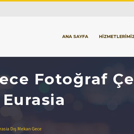
ANA SAYFA
HİZMETLERİMİ
ece Fotoğraf Çe
Eurasia
asia Dış Mekan Gece