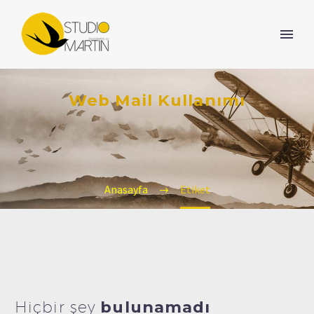
Web Mail Kullanımı
Anasayfa
Etiket
Hiçbir şey
bulunamadı